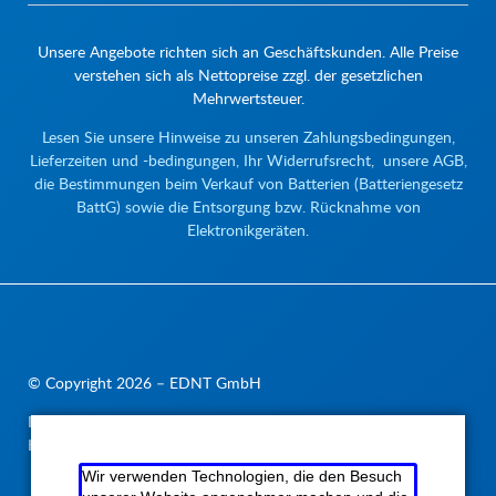
Unsere Angebote richten sich an Geschäftskunden. Alle Preise
verstehen sich als Nettopreise zzgl. der gesetzlichen
Mehrwertsteuer.
Lesen Sie unsere Hinweise zu unseren Zahlungsbedingungen,
Lieferzeiten und -bedingungen, Ihr Widerrufsrecht, unsere AGB,
die Bestimmungen beim Verkauf von Batterien (Batteriengesetz
BattG) sowie die Entsorgung bzw. Rücknahme von
Elektronikgeräten.
© Copyright 2026 – EDNT GmbH
Navigation
Impressum
Datenschutzerklärung
AGB
Sitemap
überspringen
Kontakt
Rückruf
Ihre Verträge kündigen
Wir verwenden Technologien, die den Besuch