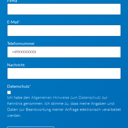
Pflichtfeld
Firma
*
Pflichtfeld
E-Mail
*
Telefonnummer
Nachricht
Pflichtfeld
Datenschutz
*
Ich habe den
Allgemeinen Hinweise zum Datenschutz
zur
Kenntnis genommen. Ich stimme zu, dass meine Angaben und
Daten zur Beantwortung meiner Anfrage elektronisch verarbeitet
werden.