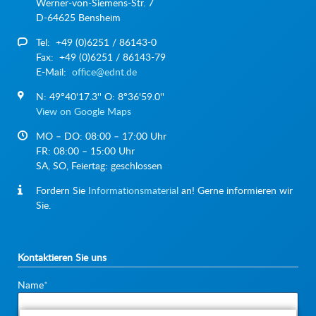
Werner-von-Siemens-Str. 7
D-64625 Bensheim
Tel: +49 (0)6251 / 86143-0
Fax: +49 (0)6251 / 86143-79
E-Mail:
office@ednt.de
N: 49°40'17.3'' O: 8°36'59.0''
View on Google Maps
MO – DO: 08:00 – 17:00 Uhr
FR: 08:00 – 15:00 Uhr
SA, SO, Feiertag: geschlossen
Fordern Sie
Informationsmaterial
an! Gerne informieren wir
Sie.
Kontaktieren Sie uns
Pflichtfeld
Name
*