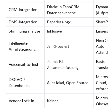
Direkt in EspoCRM,
Dynami
CRM-Integration
Datenbankebene
(Aufpre
DMS-Integration
Paperless-ngx
ShareP
Stimmungsanalyse
Inklusive
Einges
Nein (
Intelligente
Ja, KI-basiert
Auto
Anrufsteuerung
Attend
Ja, mit KI-
Basis-
Voicemail-to-Text
Zusammenfassung
Transkr
Micros
DSGVO /
Alles lokal, Open Source
Cloud,
Datenhoheit
erforde
Micros
Vendor Lock-in
Keiner
Ökosy