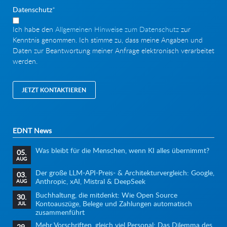
Pflichtfeld
Datenschutz
*
Ich habe den
Allgemeinen Hinweise zum Datenschutz
zur
Kenntnis genommen. Ich stimme zu, dass meine Angaben und
Daten zur Beantwortung meiner Anfrage elektronisch verarbeitet
werden.
JETZT KONTAKTIEREN
EDNT News
Was bleibt für die Menschen, wenn KI alles übernimmt?
05.
AUG
Der große LLM-API-Preis- & Architekturvergleich: Google,
03.
Anthropic, xAI, Mistral & DeepSeek
AUG
Buchhaltung, die mitdenkt: Wie Open Source
30.
Kontoauszüge, Belege und Zahlungen automatisch
JUL
zusammenführt
Mehr Vorschriften, gleich viel Personal: Das Dilemma des
29.