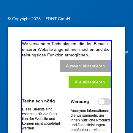
© Copyright 2026 – EDNT GmbH
Navigation
Impressum
Datenschutzerklärung
AGB
Sitemap
überspringen
Kontakt
Rückruf
Ihre Verträge kündigen
Wir verwenden Technologien, die den Besuch
unserer Website angenehmer machen und die
Anmelden
reibungslose Funktion ermöglichen.
Auswahl akzeptieren
Alle akzeptieren
Technisch nötig
Werbung
Diese Dienste sind
Ano­nyme Infor­ma­tio­nen,
essen­tiell für die Funk­
die wir sam­meln, um
tion der Web­site und
Ihnen nütz­liche Pro­dukte
kön­nen nicht ab­ge­lehnt
und Dienst­leistungen
wer­den.
empfehlen zu können,