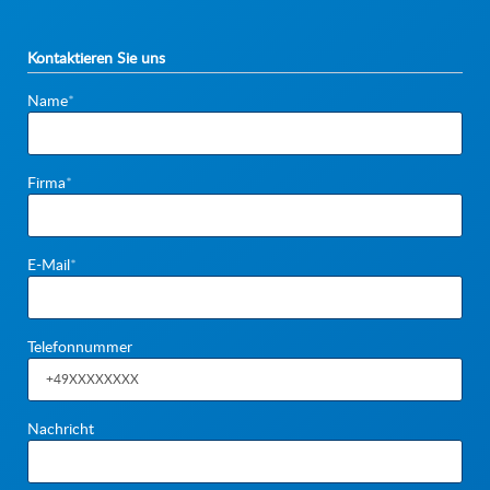
Kontaktieren Sie uns
Pflichtfeld
Name
*
Pflichtfeld
Firma
*
Pflichtfeld
E-Mail
*
Telefonnummer
Nachricht